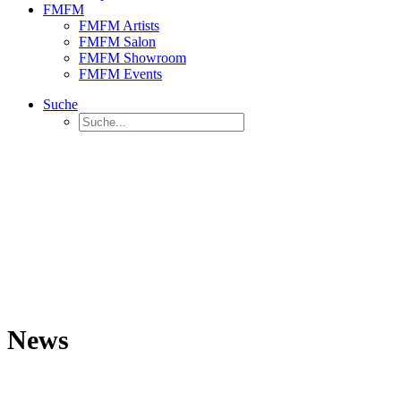
FMFM
FMFM Artists
FMFM Salon
FMFM Showroom
FMFM Events
Suche
News