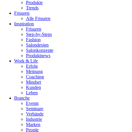
Produkte
Trends
Frisuren
Alle Frisuren
Inspiration
Frisuren
Step-by-Steps
Fashion
Salondesign
Salonkonzepte
Produktnews
Work & Life
Erfolg
Meinung
Coaching
Mindset
Kunden
Leben
Branche
Events
Seminare
Verbände
Industrie
Marken
People