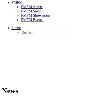
FMFM
FMFM Artists
FMFM Salon
FMFM Showroom
FMFM Events
Suche
News