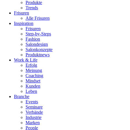
Produkte
Trends
Frisuren
Alle Frisuren
Inspiration
Frisuren
Step-by-Steps
Fashion
Salondesign
Salonkonzepte
Produktnews
Work & Life
Erfolg
Meinung
Coaching
Mindset
Kunden
Leben
Branche
Events
Seminare
Verbände
Industrie
Marken
People