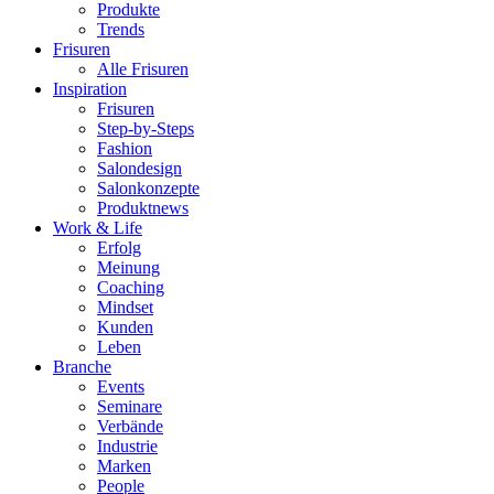
Produkte
Trends
Frisuren
Alle Frisuren
Inspiration
Frisuren
Step-by-Steps
Fashion
Salondesign
Salonkonzepte
Produktnews
Work & Life
Erfolg
Meinung
Coaching
Mindset
Kunden
Leben
Branche
Events
Seminare
Verbände
Industrie
Marken
People