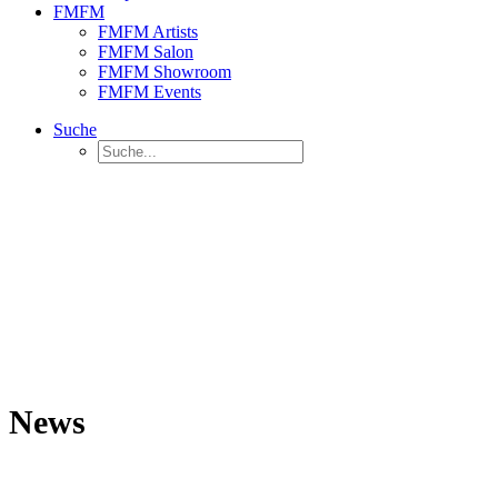
FMFM
FMFM Artists
FMFM Salon
FMFM Showroom
FMFM Events
Suche
News