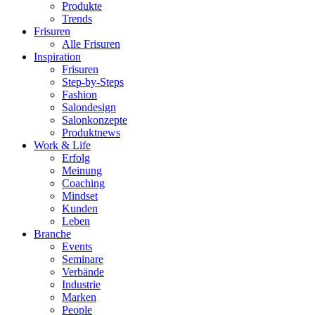
Produkte
Trends
Frisuren
Alle Frisuren
Inspiration
Frisuren
Step-by-Steps
Fashion
Salondesign
Salonkonzepte
Produktnews
Work & Life
Erfolg
Meinung
Coaching
Mindset
Kunden
Leben
Branche
Events
Seminare
Verbände
Industrie
Marken
People