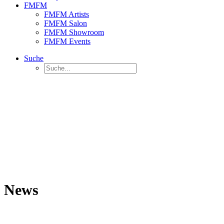
FMFM
FMFM Artists
FMFM Salon
FMFM Showroom
FMFM Events
Suche
News