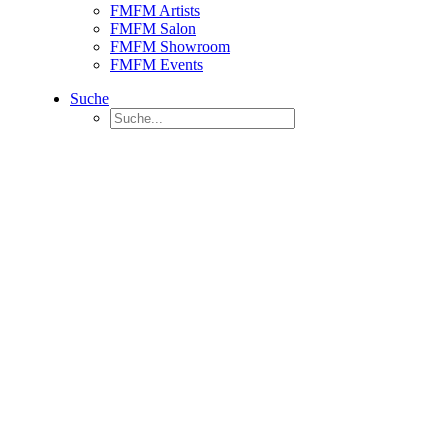
FMFM Artists
FMFM Salon
FMFM Showroom
FMFM Events
Suche