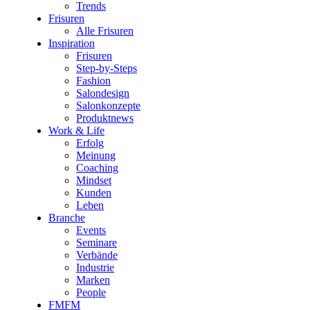
Trends
Frisuren
Alle Frisuren
Inspiration
Frisuren
Step-by-Steps
Fashion
Salondesign
Salonkonzepte
Produktnews
Work & Life
Erfolg
Meinung
Coaching
Mindset
Kunden
Leben
Branche
Events
Seminare
Verbände
Industrie
Marken
People
FMFM