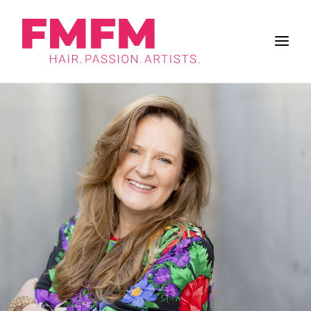
BUSINESS
ZUKUNFT DES SALONS
FRISUREN
INSPIRATION
WORK & LIFE
BRANCHE
FMFM
SUCHE