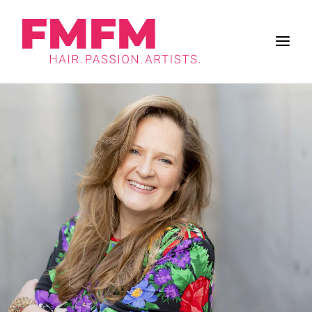
BUSINESS
ZUKUNFT DES SALONS
FRISUREN
INSPIRATION
WORK & LIFE
BRANCHE
FMFM
SUCHE