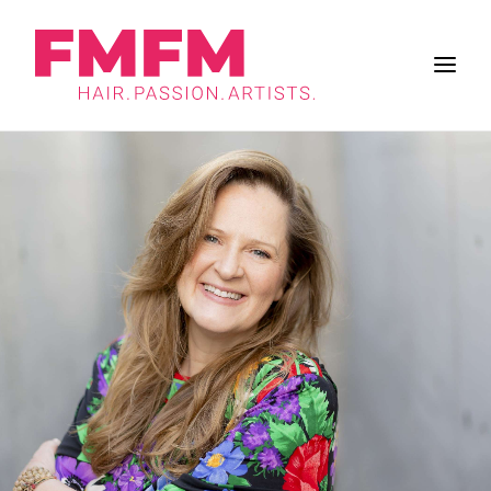
BUSINESS
ZUKUNFT DES SALONS
FRISUREN
INSPIRATION
WORK & LIFE
BRANCHE
FMFM
SUCHE