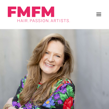
BUSINESS
ZUKUNFT DES SALONS
FRISUREN
INSPIRATION
WORK & LIFE
BRANCHE
FMFM
SUCHE