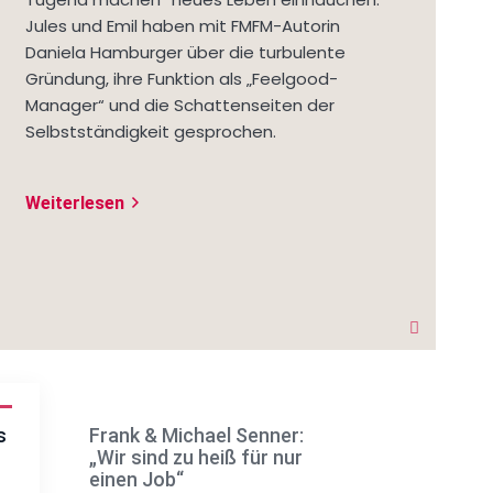
Jules und Emil haben mit FMFM-Autorin
Daniela Hamburger über die turbulente
Gründung, ihre Funktion als „Feelgood-
Manager“ und die Schattenseiten der
Selbstständigkeit gesprochen.
Weiterlesen
arrow_forward_ios
s
Frank & Michael Senner:
Wer ist übe
„Wir sind zu heiß für nur
kritikfähig?!
einen Job“