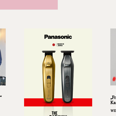
“
„Fr
Ka
WE