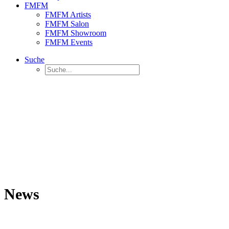
FMFM
FMFM Artists
FMFM Salon
FMFM Showroom
FMFM Events
Suche
News