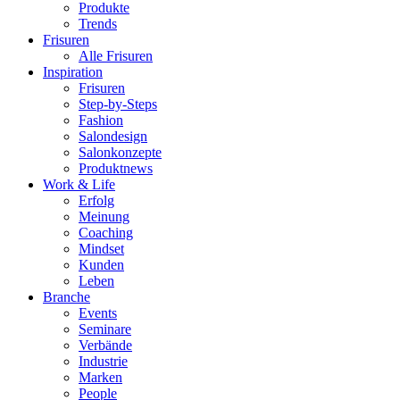
Produkte
Trends
Frisuren
Alle Frisuren
Inspiration
Frisuren
Step-by-Steps
Fashion
Salondesign
Salonkonzepte
Produktnews
Work & Life
Erfolg
Meinung
Coaching
Mindset
Kunden
Leben
Branche
Events
Seminare
Verbände
Industrie
Marken
People