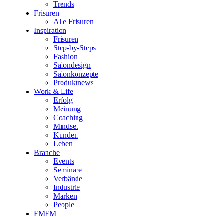
Trends
Frisuren
Alle Frisuren
Inspiration
Frisuren
Step-by-Steps
Fashion
Salondesign
Salonkonzepte
Produktnews
Work & Life
Erfolg
Meinung
Coaching
Mindset
Kunden
Leben
Branche
Events
Seminare
Verbände
Industrie
Marken
People
FMFM