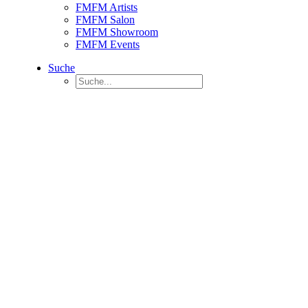
FMFM Artists
FMFM Salon
FMFM Showroom
FMFM Events
Suche