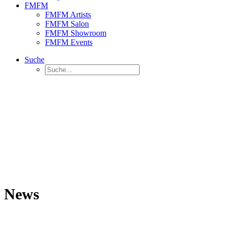
FMFM
FMFM Artists
FMFM Salon
FMFM Showroom
FMFM Events
Suche
News