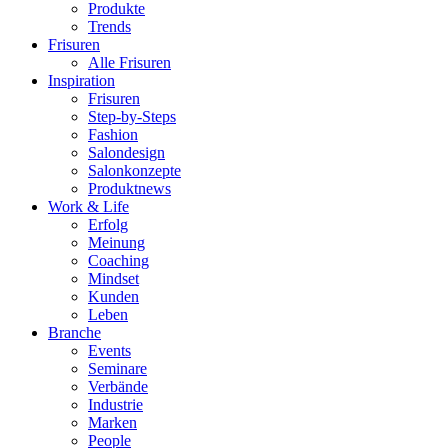
Produkte
Trends
Frisuren
Alle Frisuren
Inspiration
Frisuren
Step-by-Steps
Fashion
Salondesign
Salonkonzepte
Produktnews
Work & Life
Erfolg
Meinung
Coaching
Mindset
Kunden
Leben
Branche
Events
Seminare
Verbände
Industrie
Marken
People