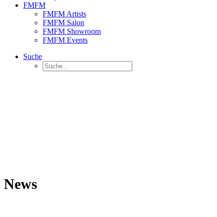
FMFM
FMFM Artists
FMFM Salon
FMFM Showroom
FMFM Events
Suche
News