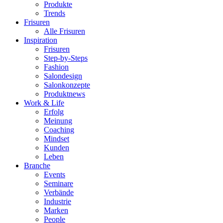
Produkte
Trends
Frisuren
Alle Frisuren
Inspiration
Frisuren
Step-by-Steps
Fashion
Salondesign
Salonkonzepte
Produktnews
Work & Life
Erfolg
Meinung
Coaching
Mindset
Kunden
Leben
Branche
Events
Seminare
Verbände
Industrie
Marken
People