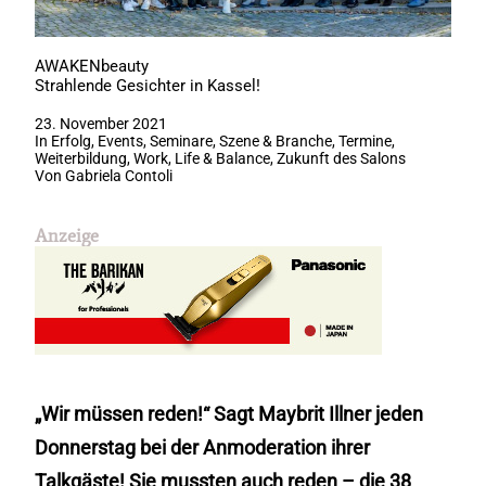
AWAKENbeauty
Strahlende Gesichter in Kassel!
23. November 2021
In
Erfolg
,
Events
,
Seminare
,
Szene & Branche
,
Termine
,
Weiterbildung
,
Work, Life & Balance
,
Zukunft des Salons
Von
Gabriela Contoli
Anzeige
„Wir müssen reden!“ Sagt Maybrit Illner jeden
Donnerstag bei der Anmoderation ihrer
Talkgäste! Sie mussten auch reden – die 38