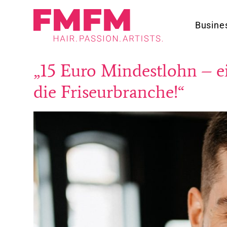
Busine
„15 Euro Mindestlohn – ei
die Friseurbranche!“