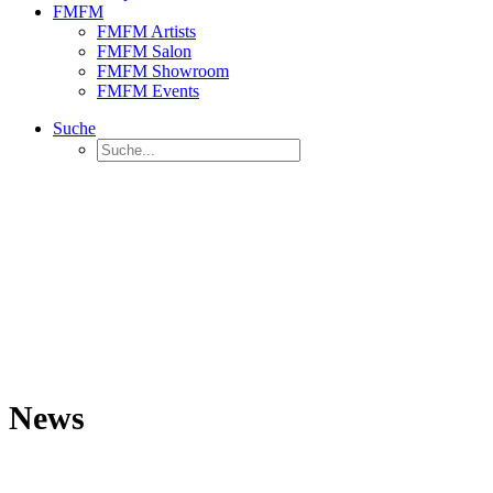
FMFM
FMFM Artists
FMFM Salon
FMFM Showroom
FMFM Events
Suche
News