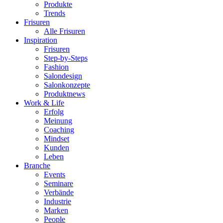
Produkte
Trends
Frisuren
Alle Frisuren
Inspiration
Frisuren
Step-by-Steps
Fashion
Salondesign
Salonkonzepte
Produktnews
Work & Life
Erfolg
Meinung
Coaching
Mindset
Kunden
Leben
Branche
Events
Seminare
Verbände
Industrie
Marken
People