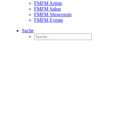
FMFM Artists
FMFM Salon
FMFM Showroom
FMFM Events
Suche