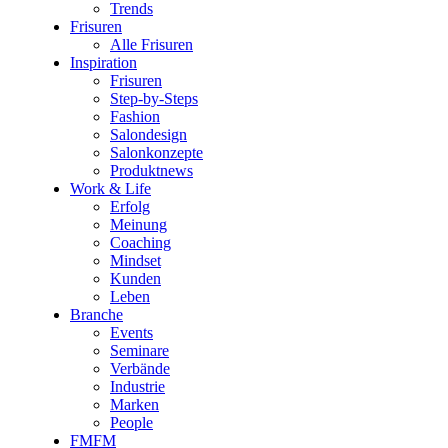
Trends
Frisuren
Alle Frisuren
Inspiration
Frisuren
Step-by-Steps
Fashion
Salondesign
Salonkonzepte
Produktnews
Work & Life
Erfolg
Meinung
Coaching
Mindset
Kunden
Leben
Branche
Events
Seminare
Verbände
Industrie
Marken
People
FMFM