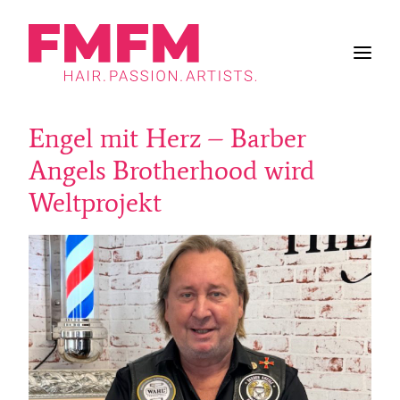
Engel mit Herz – Barber
BUSINESS
Angels Brotherhood wird
ZUKUNFT DES SALONS
Weltprojekt
FRISUREN
INSPIRATION
WORK & LIFE
BRANCHE
FMFM
SUCHE