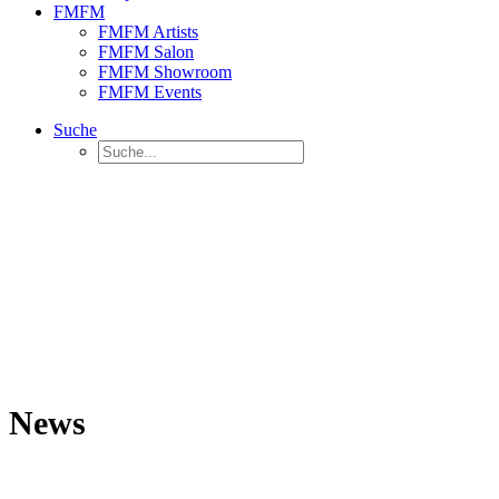
FMFM
FMFM Artists
FMFM Salon
FMFM Showroom
FMFM Events
Suche
News