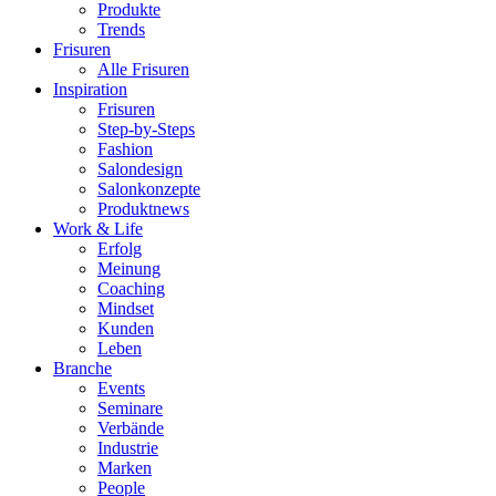
Produkte
Trends
Frisuren
Alle Frisuren
Inspiration
Frisuren
Step-by-Steps
Fashion
Salondesign
Salonkonzepte
Produktnews
Work & Life
Erfolg
Meinung
Coaching
Mindset
Kunden
Leben
Branche
Events
Seminare
Verbände
Industrie
Marken
People