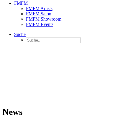
FMFM
FMFM Artists
FMFM Salon
FMFM Showroom
FMFM Events
Suche
News