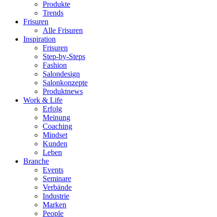
Produkte
Trends
Frisuren
Alle Frisuren
Inspiration
Frisuren
Step-by-Steps
Fashion
Salondesign
Salonkonzepte
Produktnews
Work & Life
Erfolg
Meinung
Coaching
Mindset
Kunden
Leben
Branche
Events
Seminare
Verbände
Industrie
Marken
People