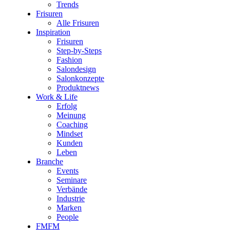
Trends
Frisuren
Alle Frisuren
Inspiration
Frisuren
Step-by-Steps
Fashion
Salondesign
Salonkonzepte
Produktnews
Work & Life
Erfolg
Meinung
Coaching
Mindset
Kunden
Leben
Branche
Events
Seminare
Verbände
Industrie
Marken
People
FMFM