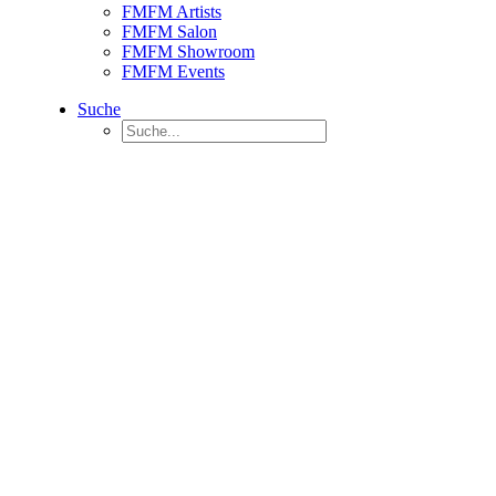
FMFM Artists
FMFM Salon
FMFM Showroom
FMFM Events
Suche