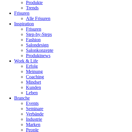
Produkte
Trends
Frisuren
Alle Frisuren
Inspiration
Frisuren
Step-by-Steps
Fashion
Salondesign
Salonkonzepte
Produktnews
Work & Life
Erfolg
Meinung
Coaching
Mindset
Kunden
Leben
Branche
Events
Seminare
Verbände
Industrie
Marken
People