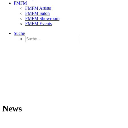
FMFM
FMFM Artists
FMFM Salon
FMFM Showroom
FMFM Events
Suche
News