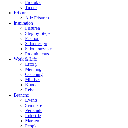
Produkte
Trends
Frisuren
Alle Frisuren
Inspiration
Frisuren
Step-by-Steps
Fashion
Salondesign
Salonkonzepte
Produktnews
Work & Life
Erfolg
Meinung
Coaching
Mindset
Kunden
Leben
Branche
Events
Seminare
Verbände
Industrie
Marken
People