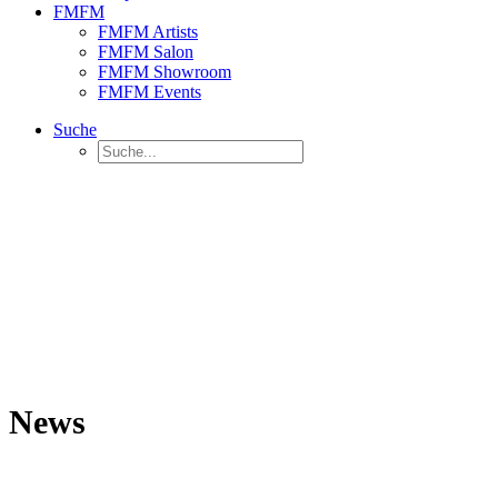
FMFM
FMFM Artists
FMFM Salon
FMFM Showroom
FMFM Events
Suche
News