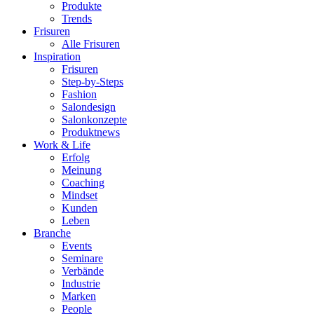
Produkte
Trends
Frisuren
Alle Frisuren
Inspiration
Frisuren
Step-by-Steps
Fashion
Salondesign
Salonkonzepte
Produktnews
Work & Life
Erfolg
Meinung
Coaching
Mindset
Kunden
Leben
Branche
Events
Seminare
Verbände
Industrie
Marken
People