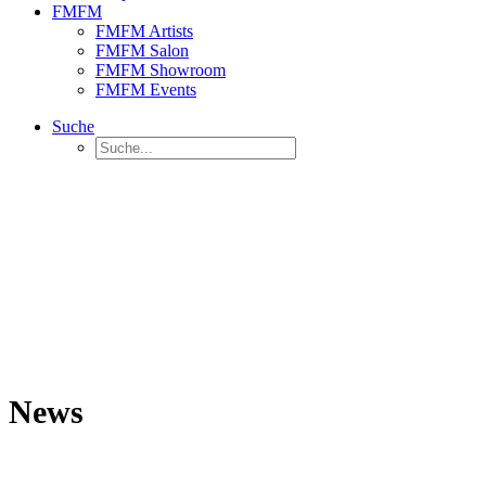
FMFM
FMFM Artists
FMFM Salon
FMFM Showroom
FMFM Events
Suche
News