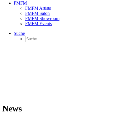
FMFM
FMFM Artists
FMFM Salon
FMFM Showroom
FMFM Events
Suche
News