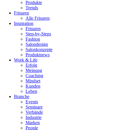
Produkte
Trends
Frisuren
Alle Frisuren
Inspiration
Frisuren
Step-by-Steps
Fashion
Salondesign
Salonkonzepte
Produktnews
Work & Life
Erfolg
Meinung
Coaching
Mindset
Kunden
Leben
Branche
Events
Seminare
Verbände
Industrie
Marken
People