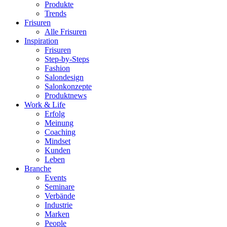
Produkte
Trends
Frisuren
Alle Frisuren
Inspiration
Frisuren
Step-by-Steps
Fashion
Salondesign
Salonkonzepte
Produktnews
Work & Life
Erfolg
Meinung
Coaching
Mindset
Kunden
Leben
Branche
Events
Seminare
Verbände
Industrie
Marken
People