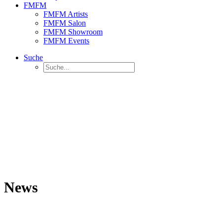
FMFM
FMFM Artists
FMFM Salon
FMFM Showroom
FMFM Events
Suche
News