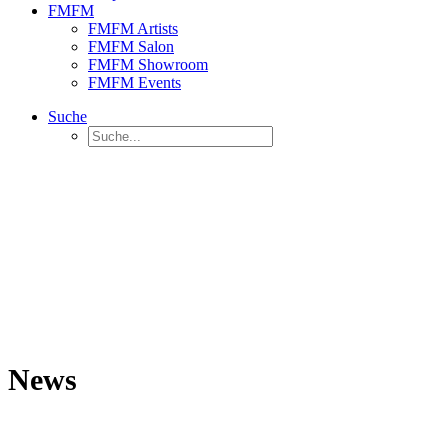
FMFM
FMFM Artists
FMFM Salon
FMFM Showroom
FMFM Events
Suche
News