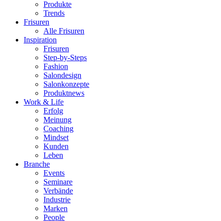
Produkte
Trends
Frisuren
Alle Frisuren
Inspiration
Frisuren
Step-by-Steps
Fashion
Salondesign
Salonkonzepte
Produktnews
Work & Life
Erfolg
Meinung
Coaching
Mindset
Kunden
Leben
Branche
Events
Seminare
Verbände
Industrie
Marken
People