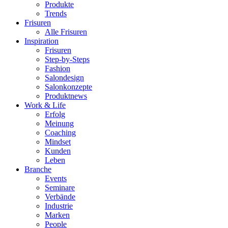
Produkte
Trends
Frisuren
Alle Frisuren
Inspiration
Frisuren
Step-by-Steps
Fashion
Salondesign
Salonkonzepte
Produktnews
Work & Life
Erfolg
Meinung
Coaching
Mindset
Kunden
Leben
Branche
Events
Seminare
Verbände
Industrie
Marken
People