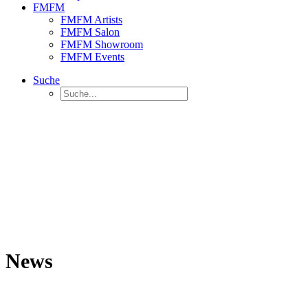
FMFM
FMFM Artists
FMFM Salon
FMFM Showroom
FMFM Events
Suche
News