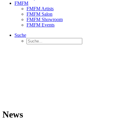
FMFM
FMFM Artists
FMFM Salon
FMFM Showroom
FMFM Events
Suche
News