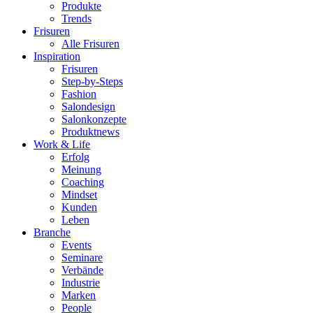
Produkte
Trends
Frisuren
Alle Frisuren
Inspiration
Frisuren
Step-by-Steps
Fashion
Salondesign
Salonkonzepte
Produktnews
Work & Life
Erfolg
Meinung
Coaching
Mindset
Kunden
Leben
Branche
Events
Seminare
Verbände
Industrie
Marken
People