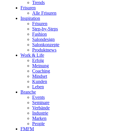
Trends
Frisuren
Alle Frisuren
Inspiration
Frisuren
Step-by-Steps
Fashion
Salondesign
Salonkonzepte
Produktnews
Work & Life
Erfolg
Meinung
Coaching
Mindset
Kunden
Leben
Branche
Events
Seminare
Verbände
Industrie
Marken
People
FMFM