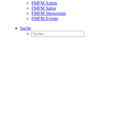
FMFM Artists
FMFM Salon
FMFM Showroom
FMFM Events
Suche