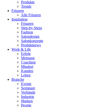
Produkte
Trends
Frisuren
Alle Frisuren
Inspiration
Frisuren
Step-by-Steps
Fashion
Salondesign
Salonkonzepte
Produktnews
Work & Life
Erfolg
Meinung
Coaching
Mindset
Kunden
Leben
Branche
Events
Seminare
Verbände
Industrie
Marken
People