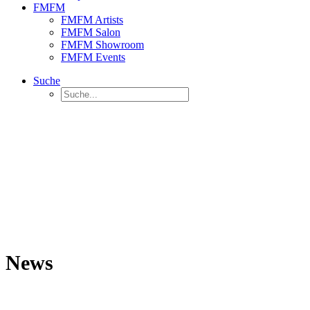
FMFM
FMFM Artists
FMFM Salon
FMFM Showroom
FMFM Events
Suche
News