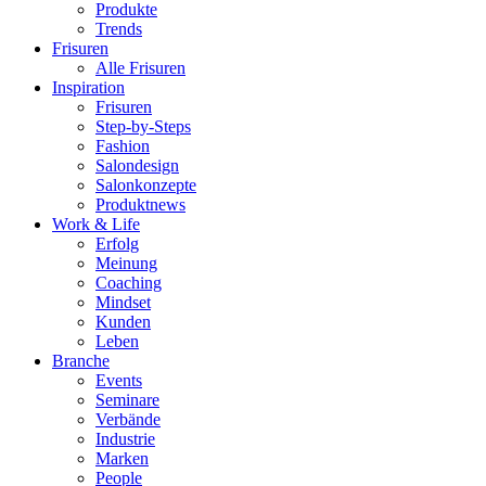
Produkte
Trends
Frisuren
Alle Frisuren
Inspiration
Frisuren
Step-by-Steps
Fashion
Salondesign
Salonkonzepte
Produktnews
Work & Life
Erfolg
Meinung
Coaching
Mindset
Kunden
Leben
Branche
Events
Seminare
Verbände
Industrie
Marken
People