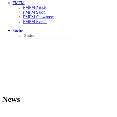
FMFM
FMFM Artists
FMFM Salon
FMFM Showroom
FMFM Events
Suche
News