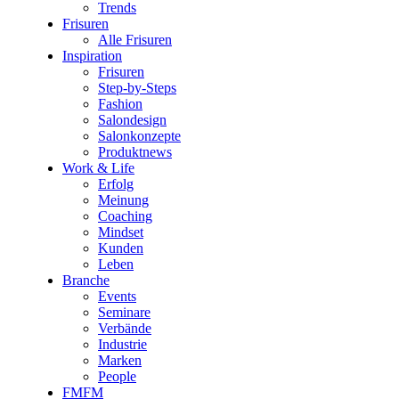
Trends
Frisuren
Alle Frisuren
Inspiration
Frisuren
Step-by-Steps
Fashion
Salondesign
Salonkonzepte
Produktnews
Work & Life
Erfolg
Meinung
Coaching
Mindset
Kunden
Leben
Branche
Events
Seminare
Verbände
Industrie
Marken
People
FMFM