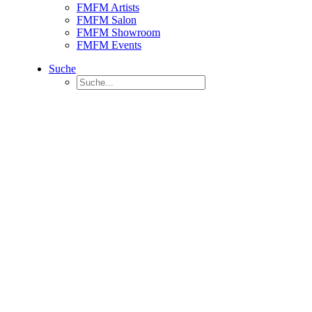
FMFM Artists
FMFM Salon
FMFM Showroom
FMFM Events
Suche