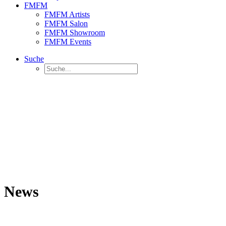
FMFM
FMFM Artists
FMFM Salon
FMFM Showroom
FMFM Events
Suche
News