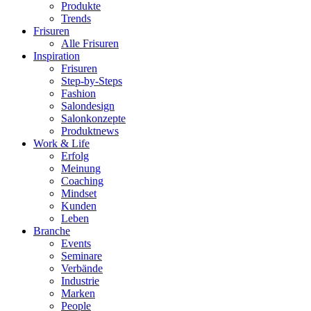
Produkte
Trends
Frisuren
Alle Frisuren
Inspiration
Frisuren
Step-by-Steps
Fashion
Salondesign
Salonkonzepte
Produktnews
Work & Life
Erfolg
Meinung
Coaching
Mindset
Kunden
Leben
Branche
Events
Seminare
Verbände
Industrie
Marken
People