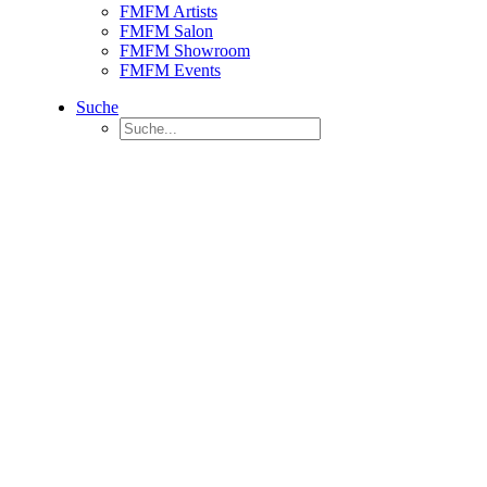
FMFM Artists
FMFM Salon
FMFM Showroom
FMFM Events
Suche