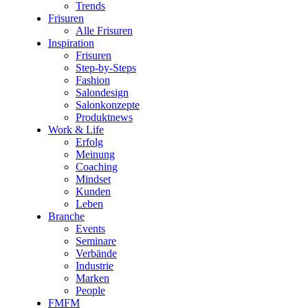
Trends
Frisuren
Alle Frisuren
Inspiration
Frisuren
Step-by-Steps
Fashion
Salondesign
Salonkonzepte
Produktnews
Work & Life
Erfolg
Meinung
Coaching
Mindset
Kunden
Leben
Branche
Events
Seminare
Verbände
Industrie
Marken
People
FMFM