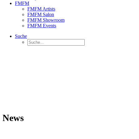
FMFM
FMFM Artists
FMFM Salon
FMFM Showroom
FMFM Events
Suche
News