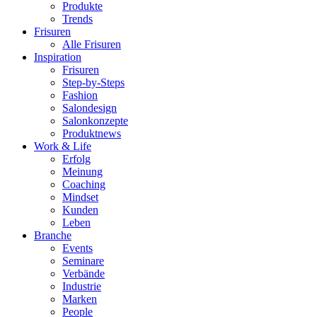
Produkte
Trends
Frisuren
Alle Frisuren
Inspiration
Frisuren
Step-by-Steps
Fashion
Salondesign
Salonkonzepte
Produktnews
Work & Life
Erfolg
Meinung
Coaching
Mindset
Kunden
Leben
Branche
Events
Seminare
Verbände
Industrie
Marken
People