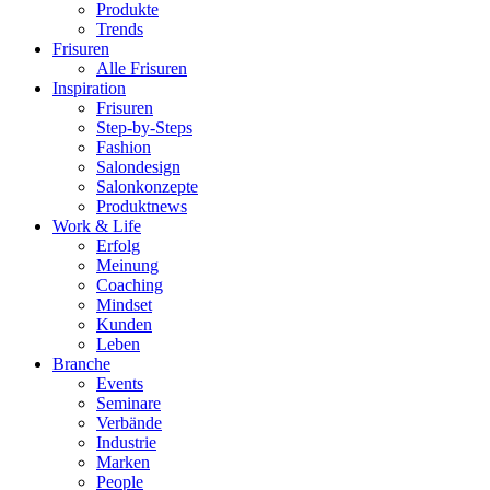
Produkte
Trends
Frisuren
Alle Frisuren
Inspiration
Frisuren
Step-by-Steps
Fashion
Salondesign
Salonkonzepte
Produktnews
Work & Life
Erfolg
Meinung
Coaching
Mindset
Kunden
Leben
Branche
Events
Seminare
Verbände
Industrie
Marken
People