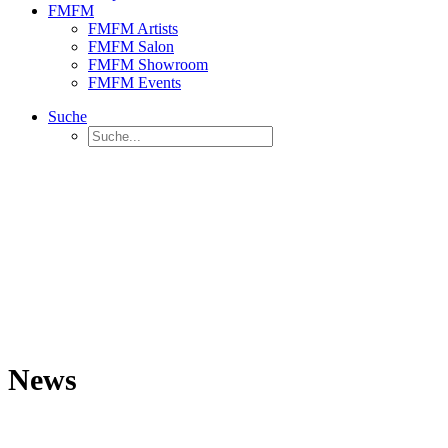
FMFM
FMFM Artists
FMFM Salon
FMFM Showroom
FMFM Events
Suche
News