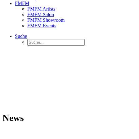
FMFM
FMFM Artists
FMFM Salon
FMFM Showroom
FMFM Events
Suche
News