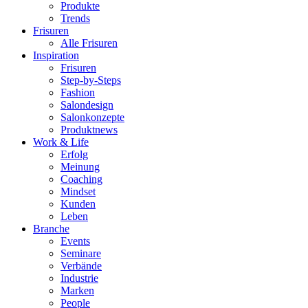
Produkte
Trends
Frisuren
Alle Frisuren
Inspiration
Frisuren
Step-by-Steps
Fashion
Salondesign
Salonkonzepte
Produktnews
Work & Life
Erfolg
Meinung
Coaching
Mindset
Kunden
Leben
Branche
Events
Seminare
Verbände
Industrie
Marken
People