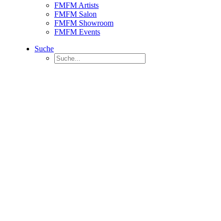
FMFM Artists
FMFM Salon
FMFM Showroom
FMFM Events
Suche