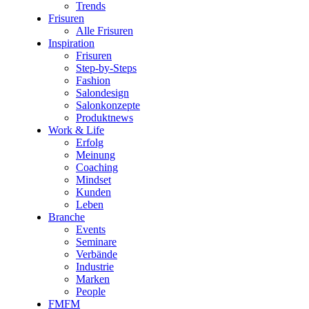
Trends
Frisuren
Alle Frisuren
Inspiration
Frisuren
Step-by-Steps
Fashion
Salondesign
Salonkonzepte
Produktnews
Work & Life
Erfolg
Meinung
Coaching
Mindset
Kunden
Leben
Branche
Events
Seminare
Verbände
Industrie
Marken
People
FMFM