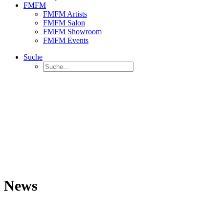
FMFM
FMFM Artists
FMFM Salon
FMFM Showroom
FMFM Events
Suche
News