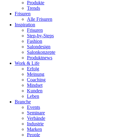
Produkte
Trends
Frisuren
Alle Frisuren
Inspiration
Frisuren
Step-by-Steps
Fashion
Salondesign
Salonkonzepte
Produktnews
Work & Life
Erfolg
Meinung
Coaching
Mindset
Kunden
Leben
Branche
Events
Seminare
Verbände
Industrie
Marken
People