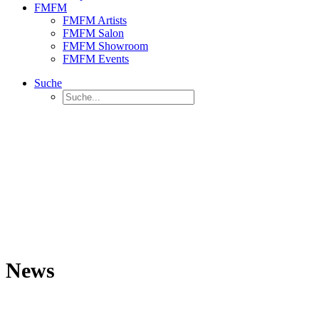
FMFM
FMFM Artists
FMFM Salon
FMFM Showroom
FMFM Events
Suche
News