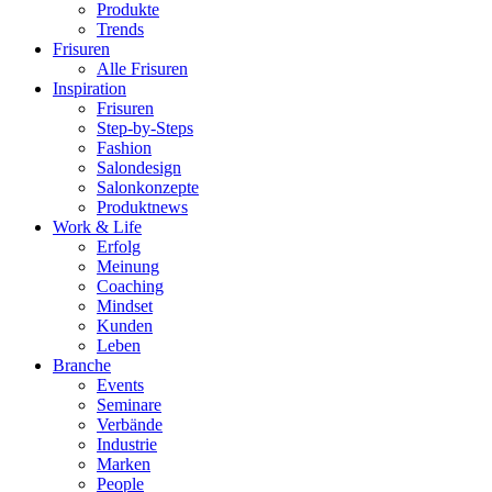
Produkte
Trends
Frisuren
Alle Frisuren
Inspiration
Frisuren
Step-by-Steps
Fashion
Salondesign
Salonkonzepte
Produktnews
Work & Life
Erfolg
Meinung
Coaching
Mindset
Kunden
Leben
Branche
Events
Seminare
Verbände
Industrie
Marken
People