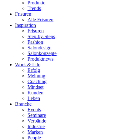
Produkte
Trends
Frisuren
Alle Frisuren
Inspiration
Frisuren
Step-by-Steps
Fashion
Salondesign
Salonkonzepte
Produktnews
Work & Life
Erfolg
Meinung
Coaching
Mindset
Kunden
Leben
Branche
Events
Seminare
Verbände
Industrie
Marken
People