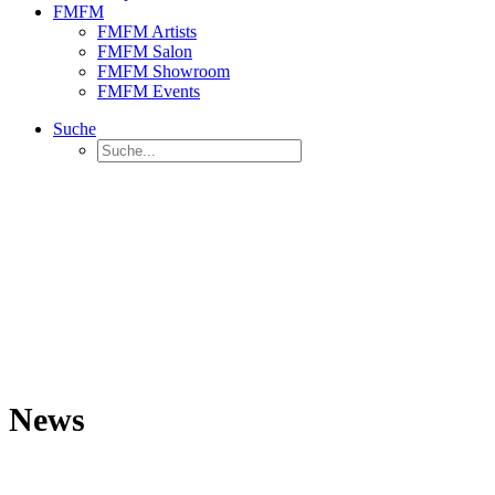
FMFM
FMFM Artists
FMFM Salon
FMFM Showroom
FMFM Events
Suche
News