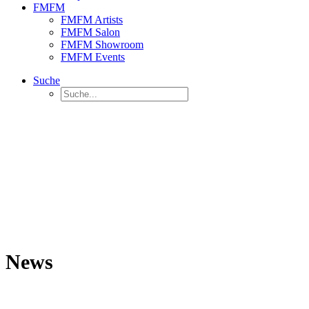
FMFM
FMFM Artists
FMFM Salon
FMFM Showroom
FMFM Events
Suche
News