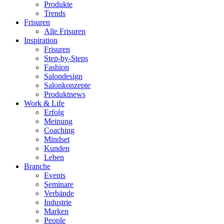
Produkte
Trends
Frisuren
Alle Frisuren
Inspiration
Frisuren
Step-by-Steps
Fashion
Salondesign
Salonkonzepte
Produktnews
Work & Life
Erfolg
Meinung
Coaching
Mindset
Kunden
Leben
Branche
Events
Seminare
Verbände
Industrie
Marken
People