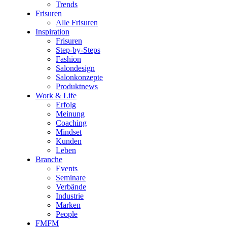
Trends
Frisuren
Alle Frisuren
Inspiration
Frisuren
Step-by-Steps
Fashion
Salondesign
Salonkonzepte
Produktnews
Work & Life
Erfolg
Meinung
Coaching
Mindset
Kunden
Leben
Branche
Events
Seminare
Verbände
Industrie
Marken
People
FMFM