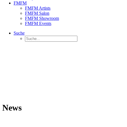
FMFM
FMFM Artists
FMFM Salon
FMFM Showroom
FMFM Events
Suche
News