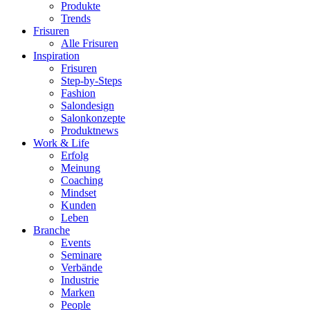
Produkte
Trends
Frisuren
Alle Frisuren
Inspiration
Frisuren
Step-by-Steps
Fashion
Salondesign
Salonkonzepte
Produktnews
Work & Life
Erfolg
Meinung
Coaching
Mindset
Kunden
Leben
Branche
Events
Seminare
Verbände
Industrie
Marken
People