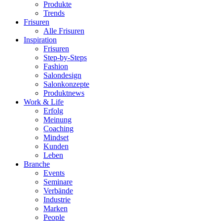
Produkte
Trends
Frisuren
Alle Frisuren
Inspiration
Frisuren
Step-by-Steps
Fashion
Salondesign
Salonkonzepte
Produktnews
Work & Life
Erfolg
Meinung
Coaching
Mindset
Kunden
Leben
Branche
Events
Seminare
Verbände
Industrie
Marken
People