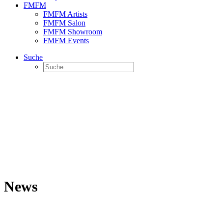
FMFM
FMFM Artists
FMFM Salon
FMFM Showroom
FMFM Events
Suche
News