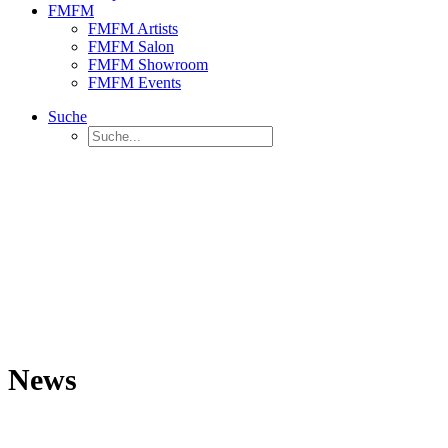
FMFM
FMFM Artists
FMFM Salon
FMFM Showroom
FMFM Events
Suche
News