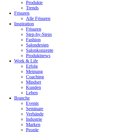
Produkte
Trends
Frisuren
Alle Frisuren
Inspiration
Frisuren
Step-by-Steps
Fashion
Salondesign
Salonkonzepte
Produktnews
Work & Life
Erfolg
Meinung
Coaching
Mindset
Kunden
Leben
Branche
Events
Seminare
Verbände
Industrie
Marken
People