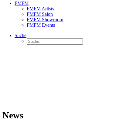
FMFM
FMFM Artists
FMFM Salon
FMFM Showroom
FMFM Events
Suche
News