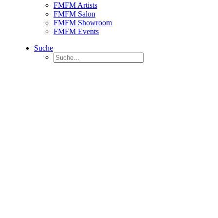
FMFM Artists
FMFM Salon
FMFM Showroom
FMFM Events
Suche