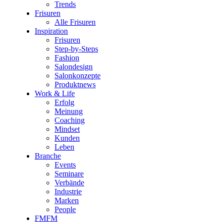
Trends
Frisuren
Alle Frisuren
Inspiration
Frisuren
Step-by-Steps
Fashion
Salondesign
Salonkonzepte
Produktnews
Work & Life
Erfolg
Meinung
Coaching
Mindset
Kunden
Leben
Branche
Events
Seminare
Verbände
Industrie
Marken
People
FMFM